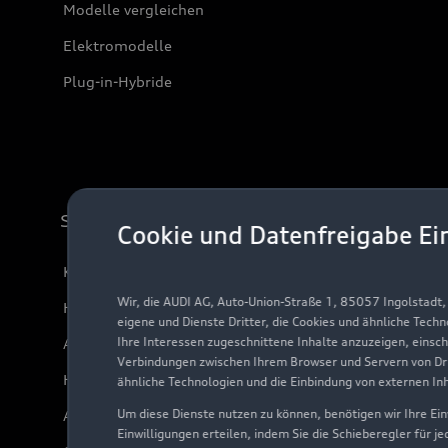
Modelle vergleichen
Elektromodelle
Plug-in-Hybride
Support
Cookie und Datenfreigabe Ei
Kundenservice
Wir, die AUDI AG, Auto-Union-Straße 1, 85057 Ingolstadt
Händlersuche
eigene und Dienste Dritter, die Cookies und ähnliche Tech
Ihre Interessen zugeschnittene Inhalte anzuzeigen, einsc
Audi Code
Verbindungen zwischen Ihrem Browser und Servern von Dri
Häufige Fragen (FAQ)
ähnliche Technologien und die Einbindung von externen In
Um diese Dienste nutzen zu können, benötigen wir Ihre Einw
Audi Online Beratung
Einwilligungen erteilen, indem Sie die Schieberegler für j