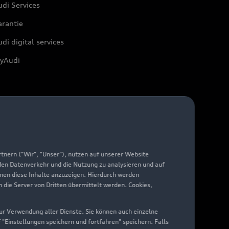
di Services
arantie
di digital services
yAudi
nern ("Wir", "Unser"), nutzen auf unserer Website
 den Datenverkehr und die Nutzung zu analysieren und auf
hnen diese Inhalte anzuzeigen. Hierdurch werden
die Server von Dritten übermittelt werden. Cookies,
 zur Verwendung aller Dienste. Sie können auch einzelne
f "Einstellungen speichern und fortfahren" speichern. Falls