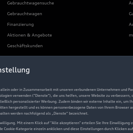
Gebrauchtwagensuche
Au
Gebrauchtwagen
G
Finanzierung
Au
Aktionen & Angebote
m
Geschäftskunden
Über Audi
nstellung
Unternehmen
, allein oder in Zusammenarbeit mit unseren verbundenen Unternehmen und Part
Karriere
nologien verwenden ("Dienste"), die uns helfen, unsere Website zu verbessern,
hließlich personalisierter Werbung. Zudem binden wir externe Inhalte ein, um I
Investor Relations
tten hergestellt und es können personenbezogene Daten von Ihrem Browser an 
Presse & Media Center
halten werden nachfolgend als „Dienste“ bezeichnet.
illigung. Mit einem Klick auf "Alle akzeptieren" erteilen Sie Ihre Einwilligung
Datenschutz
ede Cookie-Kategorie einzeln anklicken und diese Einstellungen durch Klicken au